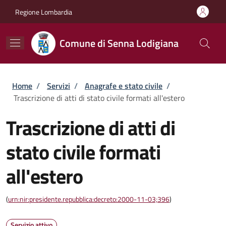
Salta al contenuto principale
Skip to footer content
Regione Lombardia
Comune di Senna Lodigiana
Briciole di pane
Home
/
Servizi
/
Anagrafe e stato civile
/
Trascrizione di atti di stato civile formati all'estero
Trascrizione di atti di
stato civile formati
all'estero
(
urn:nir:presidente.repubblica:decreto:2000-11-03;396
)
Servizio attivo