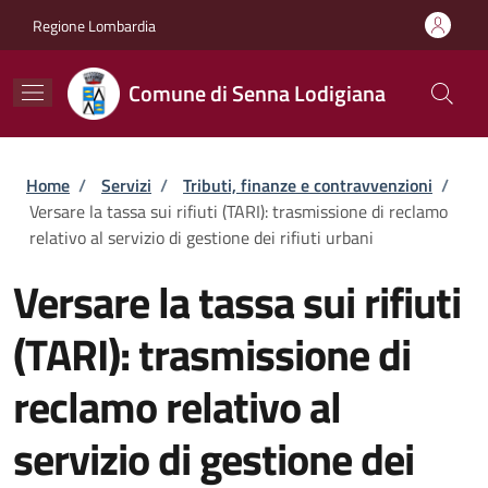
Salta al contenuto principale
Skip to footer content
Regione Lombardia
Comune di Senna Lodigiana
Briciole di pane
Home
/
Servizi
/
Tributi, finanze e contravvenzioni
/
Versare la tassa sui rifiuti (TARI): trasmissione di reclamo
relativo al servizio di gestione dei rifiuti urbani
Versare la tassa sui rifiuti
(TARI): trasmissione di
reclamo relativo al
servizio di gestione dei