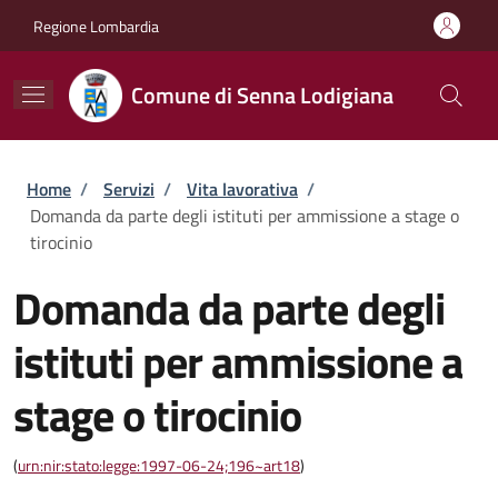
Salta al contenuto principale
Skip to footer content
Regione Lombardia
Comune di Senna Lodigiana
Briciole di pane
Home
/
Servizi
/
Vita lavorativa
/
Domanda da parte degli istituti per ammissione a stage o
tirocinio
Domanda da parte degli
istituti per ammissione a
stage o tirocinio
(
urn:nir:stato:legge:1997-06-24;196~art18
)