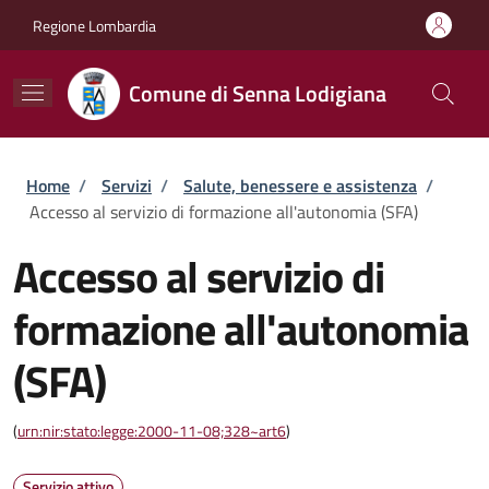
Salta al contenuto principale
Skip to footer content
Regione Lombardia
Comune di Senna Lodigiana
Briciole di pane
Home
/
Servizi
/
Salute, benessere e assistenza
/
Accesso al servizio di formazione all'autonomia (SFA)
Accesso al servizio di
formazione all'autonomia
(SFA)
(
urn:nir:stato:legge:2000-11-08;328~art6
)
Servizio attivo