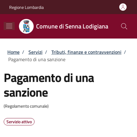
Salta al contenuto principale
Skip to footer content
Regione Lombardia
Comune di Senna Lodigiana
Briciole di pane
Home
/
Servizi
/
Tributi, finanze e contravvenzioni
/
Pagamento di una sanzione
Pagamento di una
sanzione
(Regolamento comunale)
Servizio attivo