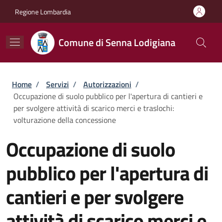
Salta al contenuto principale
Skip to footer content
Regione Lombardia
Comune di Senna Lodigiana
Briciole di pane
Home
/
Servizi
/
Autorizzazioni
/
Occupazione di suolo pubblico per l'apertura di cantieri e
per svolgere attività di scarico merci e traslochi:
volturazione della concessione
Occupazione di suolo
pubblico per l'apertura di
cantieri e per svolgere
attività di scarico merci e