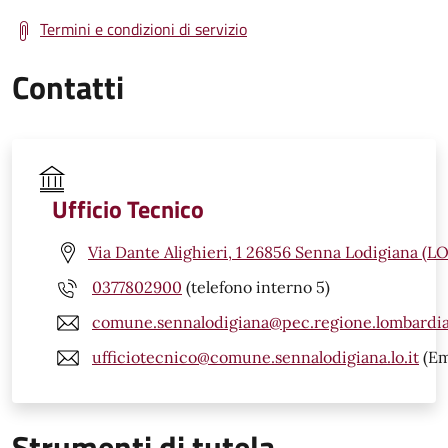
Termini e condizioni di servizio
Contatti
Ufficio Tecnico
Via Dante Alighieri, 1 26856 Senna Lodigiana (LO
0377802900
(telefono interno 5)
comune.sennalodigiana@pec.regione.lombardia
ufficiotecnico@comune.sennalodigiana.lo.it
(Em
Strumenti di tutela