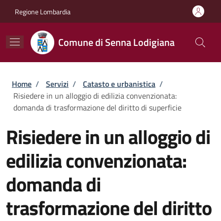
Salta al contenuto principale
Skip to footer content
Regione Lombardia
Comune di Senna Lodigiana
Briciole di pane
Home
/
Servizi
/
Catasto e urbanistica
/
Risiedere in un alloggio di edilizia convenzionata:
domanda di trasformazione del diritto di superficie
Risiedere in un alloggio di
edilizia convenzionata:
domanda di
trasformazione del diritto