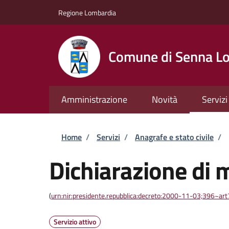
Salta al contenuto principale
Skip to footer content
Regione Lombardia
Comune di Senna Lo
Amministrazione
Novità
Servizi
Briciole di pane
Home
/
Servizi
/
Anagrafe e stato civile
/
Dichiarazione di 
(
urn:nir:presidente.repubblica:decreto:2000-11-03;396~ar
Servizio attivo