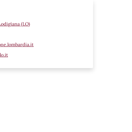
Lodigiana (LO)
ne.lombardia.it
o.it