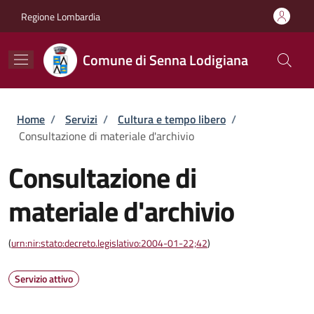
Salta al contenuto principale
Skip to footer content
Regione Lombardia
Comune di Senna Lodigiana
Briciole di pane
Home
/
Servizi
/
Cultura e tempo libero
/
Consultazione di materiale d'archivio
Consultazione di
materiale d'archivio
(
urn:nir:stato:decreto.legislativo:2004-01-22;42
)
Servizio attivo