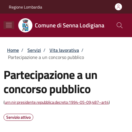
Salta al contenuto principale
Skip to footer content
Regione Lombardia
Comune di Senna Lodigiana
Briciole di pane
Home
/
Servizi
/
Vita lavorativa
/
Partecipazione a un concorso pubblico
Partecipazione a un
concorso pubblico
(
urn:nir:presidente.repubblica:decreto:1994-05-09;487~art4
)
Servizio attivo