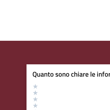
Quanto sono chiare le info
Valutazione
Valuta 5 stelle su 5
Valuta 4 stelle su 5
Valuta 3 stelle su 5
Valuta 2 stelle su 5