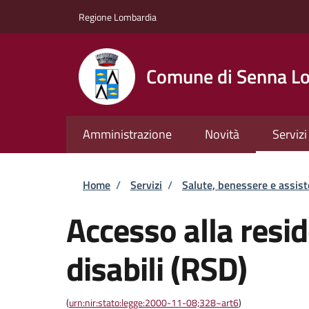
Salta al contenuto principale
Skip to footer content
Regione Lombardia
Comune di Senna Lo
Amministrazione
Novità
Servizi
Briciole di pane
Home
/
Servizi
/
Salute, benessere e assis
Accesso alla resi
disabili (RSD)
(
urn:nir:stato:legge:2000-11-08;328~art6
)