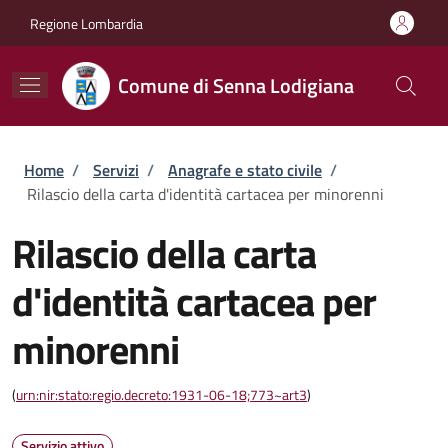
Salta al contenuto principale
Skip to footer content
Regione Lombardia
Comune di Senna Lodigiana
Briciole di pane
Home
/
Servizi
/
Anagrafe e stato civile
/
Rilascio della carta d'identità cartacea per minorenni
Rilascio della carta
d'identità cartacea per
minorenni
(
urn:nir:stato:regio.decreto:1931-06-18;773~art3
)
Servizio attivo