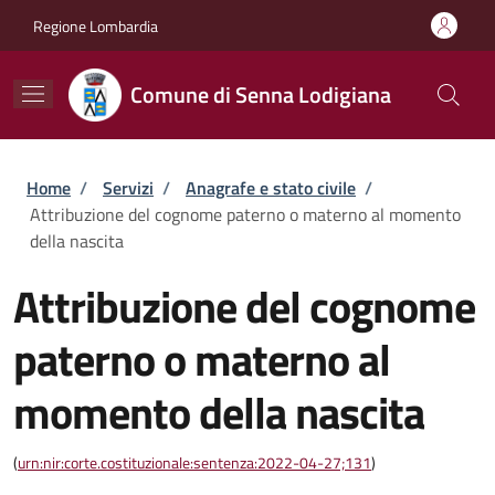
Salta al contenuto principale
Skip to footer content
Regione Lombardia
Comune di Senna Lodigiana
Briciole di pane
Home
/
Servizi
/
Anagrafe e stato civile
/
Attribuzione del cognome paterno o materno al momento
della nascita
Attribuzione del cognome
paterno o materno al
momento della nascita
(
urn:nir:corte.costituzionale:sentenza:2022-04-27;131
)