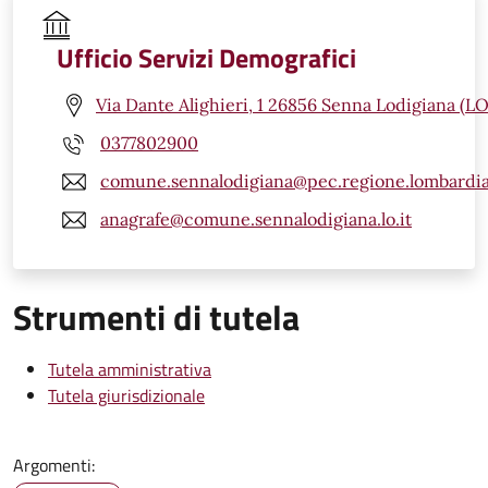
Ufficio Servizi Demografici
Via Dante Alighieri, 1 26856 Senna Lodigiana (LO
0377802900
comune.sennalodigiana@pec.regione.lombardia
anagrafe@comune.sennalodigiana.lo.it
Strumenti di tutela
Tutela amministrativa
Tutela giurisdizionale
Argomenti: