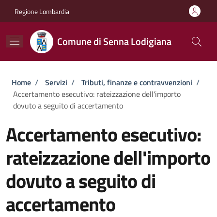
Salta al contenuto principale
Skip to footer content
Regione Lombardia
Comune di Senna Lodigiana
Briciole di pane
Home
/
Servizi
/
Tributi, finanze e contravvenzioni
/
Accertamento esecutivo: rateizzazione dell'importo
dovuto a seguito di accertamento
Accertamento esecutivo:
rateizzazione dell'importo
dovuto a seguito di
accertamento