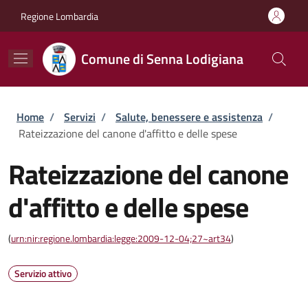
Salta al contenuto principale
Skip to footer content
Regione Lombardia
Comune di Senna Lodigiana
Briciole di pane
Home
/
Servizi
/
Salute, benessere e assistenza
/
Rateizzazione del canone d'affitto e delle spese
Rateizzazione del canone
d'affitto e delle spese
(
urn:nir:regione.lombardia:legge:2009-12-04;27~art34
)
Servizio attivo