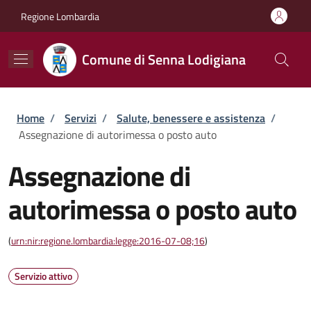
Salta al contenuto principale
Skip to footer content
Regione Lombardia
Comune di Senna Lodigiana
Briciole di pane
Home
/
Servizi
/
Salute, benessere e assistenza
/
Assegnazione di autorimessa o posto auto
Assegnazione di
autorimessa o posto auto
(
urn:nir:regione.lombardia:legge:2016-07-08;16
)
Servizio attivo