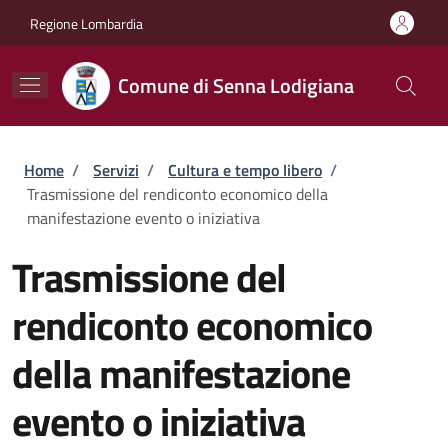
Salta al contenuto principale
Skip to footer content
Regione Lombardia
Comune di Senna Lodigiana
Briciole di pane
Home
/
Servizi
/
Cultura e tempo libero
/
Trasmissione del rendiconto economico della
manifestazione evento o iniziativa
Trasmissione del
rendiconto economico
della manifestazione
evento o iniziativa