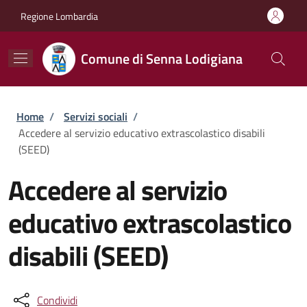
Salta al contenuto principale
Skip to footer content
Regione Lombardia
Comune di Senna Lodigiana
Briciole di pane
Home
/
Servizi sociali
/
Accedere al servizio educativo extrascolastico disabili
(SEED)
Accedere al servizio
educativo extrascolastico
disabili (SEED)
Condividi