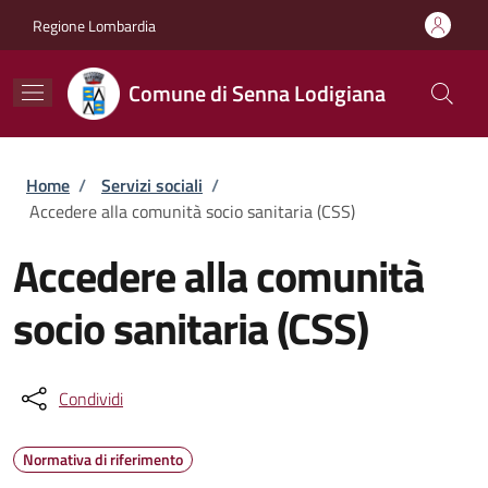
Salta al contenuto principale
Skip to footer content
Regione Lombardia
Comune di Senna Lodigiana
Briciole di pane
Home
/
Servizi sociali
/
Accedere alla comunità socio sanitaria (CSS)
Accedere alla comunità
socio sanitaria (CSS)
Condividi
Normativa di riferimento